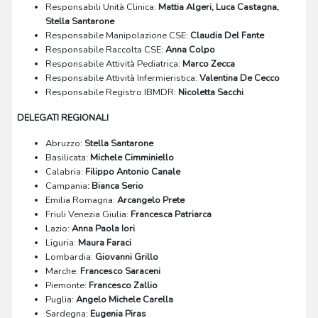
Responsabili Unità Clinica:
Mattia Algeri, Luca Castagna,
Stella Santarone
Responsabile Manipolazione CSE:
Claudia Del Fante
Responsabile Raccolta CSE:
Anna Colpo
Responsabile Attività Pediatrica:
Marco Zecca
Responsabile Attività Infermieristica:
Valentina De Cecco
Responsabile Registro IBMDR:
Nicoletta Sacchi
DELEGATI REGIONALI
Abruzzo:
Stella Santarone
Basilicata:
Michele Cimminiello
Calabria:
Filippo Antonio Canale
Campania
: Bianca Serio
Emilia Romagna:
Arcangelo Prete
Friuli Venezia Giulia:
Francesca Patriarca
Lazio:
Anna Paola Iori
Liguria:
Maura Faraci
Lombardia:
Giovanni Grillo
Marche:
Francesco Saraceni
Piemonte:
Francesco Zallio
Puglia:
Angelo Michele Carella
Sardegna:
Eugenia Piras